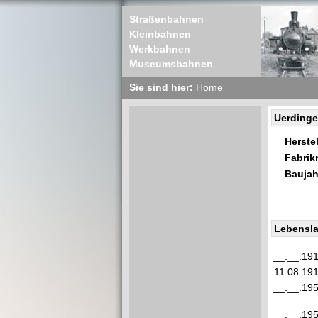
Straßenbahnen
Kleinbahnen
Werkbahnen
Museumsbahnen
Sie sind hier:
Home
Uerdinge
Herstel
Fabri
Baujah
Lebensla
__.__.19
11.08.19
__.__.19
__.__.19