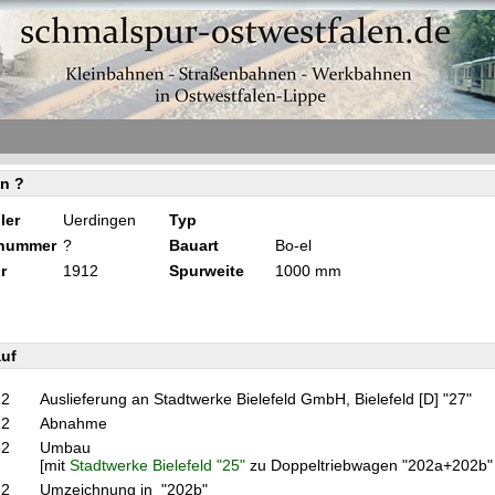
n ?
ler
Uerdingen
Typ
knummer
?
Bauart
Bo-el
r
1912
Spurweite
1000 mm
uf
12
Auslieferung an Stadtwerke Bielefeld GmbH, Bielefeld [D] "27"
12
Abnahme
52
Umbau
[mit
Stadtwerke Bielefeld "25"
zu Doppeltriebwagen "202a+202b"
52
Umzeichnung in "202b"