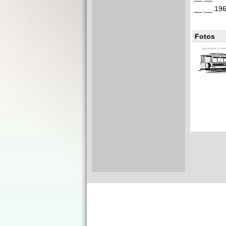
__.__.19
Fotos