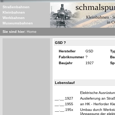
Straßenbahnen
Kleinbahnen
Werkbahnen
Museumsbahnen
Sie sind hier:
Home
GSD ?
Hersteller
GSD
Ty
Fabriknummer
?
Ba
Baujahr
1927
Sp
Lebenslauf
Elektrische Ausrüst
__.__.1927
Auslieferung an Str
__.__.1955
an HK - Herforder Kl
__.__.195x
Umbau durch Werkstat
[Anpassung der elektr