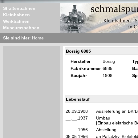
Straßenbahnen
Kleinbahnen
Werkbahnen
Museumsbahnen
Sie sind hier:
Home
Borsig 6885
Hersteller
Borsig
Ty
Fabriknummer
6885
Ba
Baujahr
1908
Sp
Lebenslauf
28.09.1908
Auslieferung an BKrB
__.__.1937
Umbau
[Einbau elektrische B
__.__.1956
Abstellung
05.05.1956
an Pallatzky, Bielefe