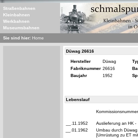
Straßenbahnen
Kleinbahnen
Werkbahnen
Museumsbahnen
Sie sind hier:
Home
Düwag 26616
Hersteller
Düwag
Ty
Fabriknummer
26616
Ba
Baujahr
1952
Sp
Lebenslauf
Kommissionsnummer 
__.11.1952
Auslieferung an HK -
__.01.1962
Umbau durch Düwag -
[Umrüstung zu ET mi