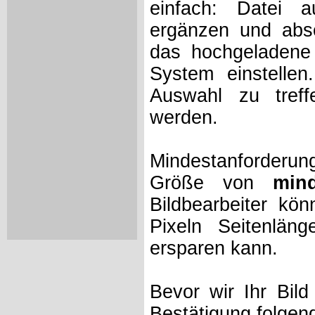
einfach: Datei 
ergänzen und absc
das hochgeladene 
System einstelle
Auswahl zu treff
werden.
Mindestanforderung
Größe von
min
Bildbearbeiter kö
Pixeln Seitenlän
ersparen kann.
Bevor wir Ihr Bil
Bestätigung folgen