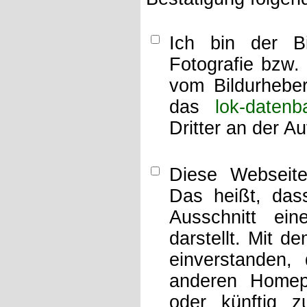
Ich bin der Bi
Fotografie bzw.
vom Bildurheber
das
lok-datenb
Dritter an der A
Diese Webseit
Das heißt, dass
Ausschnitt ei
darstellt. Mit d
einverstanden,
anderen Home
oder künftig z