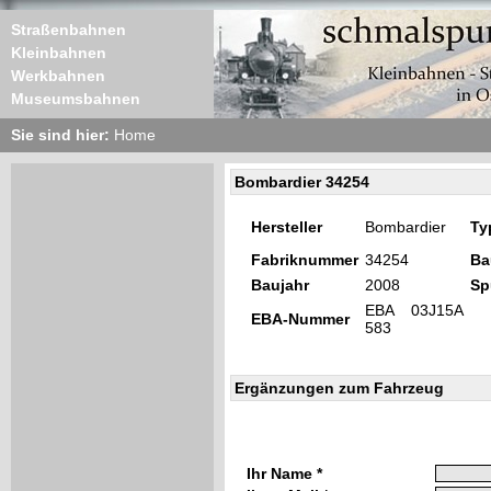
Straßenbahnen
Kleinbahnen
Werkbahnen
Museumsbahnen
Sie sind hier:
Home
Bombardier 34254
Hersteller
Bombardier
Ty
Fabriknummer
34254
Ba
Baujahr
2008
Sp
EBA 03J15A
EBA-Nummer
583
Ergänzungen zum Fahrzeug
Ihr Name *