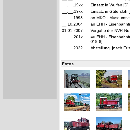
__.__.19xx
Einsatz in Wulfen [D]
__.__.19xx
Einsatz in Gütersloh 
__.__.1993
an MKO - Museumseis
__.10.2004
an EHH - Eisenbahnfr
01.01.2007
Vergabe der NVR-Nu
__.__.201x
=> EHH - Eisenbahnf
019-8]
__.__.2022
Abstellung [nach Fris
Fotos