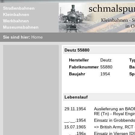
Straßenbahnen
Kleinbahnen
Werkbahnen
Museumsbahnen
Sie sind hier:
Home
Deutz 55880
Hersteller
Deutz
Ty
Fabriknummer
55880
Ba
Baujahr
1954
Sp
Lebenslauf
29.11.1954
Auslieferung an BAOR 
RE (Tn) - Royal Engi
__.__.1954
Einsatz in Grobbendo
15.07.1965
=> British Army, RCT
__.__.196x
Einsatz in Viersen [D