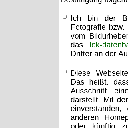
Ich bin der Bi
Fotografie bzw.
vom Bildurheber
das
lok-datenb
Dritter an der A
Diese Webseit
Das heißt, dass
Ausschnitt ei
darstellt. Mit d
einverstanden,
anderen Home
oder künftig z