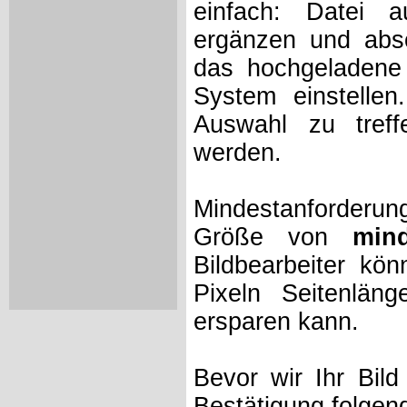
einfach: Datei 
ergänzen und absc
das hochgeladene 
System einstelle
Auswahl zu treff
werden.
Mindestanforderung
Größe von
min
Bildbearbeiter kö
Pixeln Seitenlän
ersparen kann.
Bevor wir Ihr Bil
Bestätigung folgen