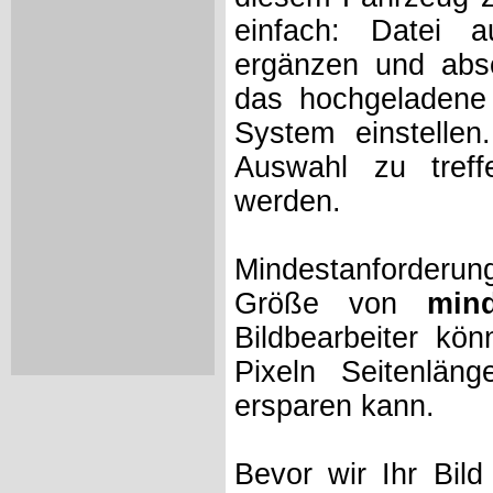
einfach: Datei 
ergänzen und absc
das hochgeladene 
System einstelle
Auswahl zu treff
werden.
Mindestanforderung
Größe von
min
Bildbearbeiter kö
Pixeln Seitenlän
ersparen kann.
Bevor wir Ihr Bil