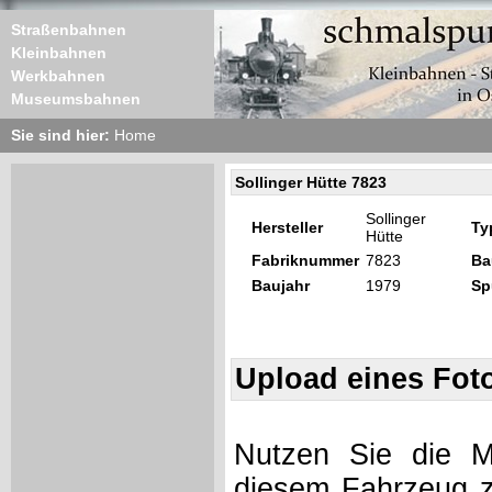
Straßenbahnen
Kleinbahnen
Werkbahnen
Museumsbahnen
Sie sind hier:
Home
Sollinger Hütte 7823
Sollinger
Hersteller
Ty
Hütte
Fabriknummer
7823
Ba
Baujahr
1979
Sp
Upload eines Fot
Nutzen Sie die Mö
diesem Fahrzeug z