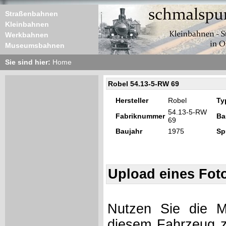
Straßenbahnen
Kleinbahnen
Werkbahnen
Museumsbahnen
Sie sind hier:
Home
Robel 54.13-5-RW 69
Hersteller
Robel
Ty
54.13-5-RW
Fabriknummer
Ba
69
Baujahr
1975
Sp
Upload eines Fot
Nutzen Sie die Mö
diesem Fahrzeug z