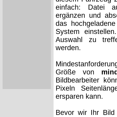
einfach: Datei 
ergänzen und absc
das hochgeladene 
System einstelle
Auswahl zu treff
werden.
Mindestanforderung
Größe von
min
Bildbearbeiter kö
Pixeln Seitenlän
ersparen kann.
Bevor wir Ihr Bil