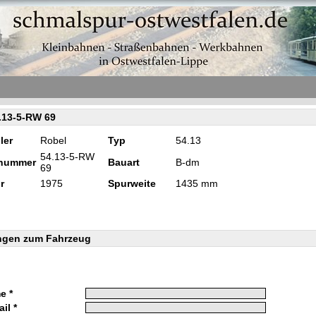
.13-5-RW 69
ler
Robel
Typ
54.13
54.13-5-RW
knummer
Bauart
B-dm
69
r
1975
Spurweite
1435 mm
ngen zum Fahrzeug
e *
il *