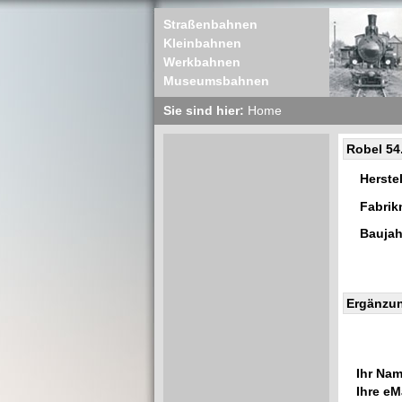
Straßenbahnen
Kleinbahnen
Werkbahnen
Museumsbahnen
Sie sind hier:
Home
Robel 54
Herstel
Fabri
Baujah
Ergänzu
Ihr Nam
Ihre eMa