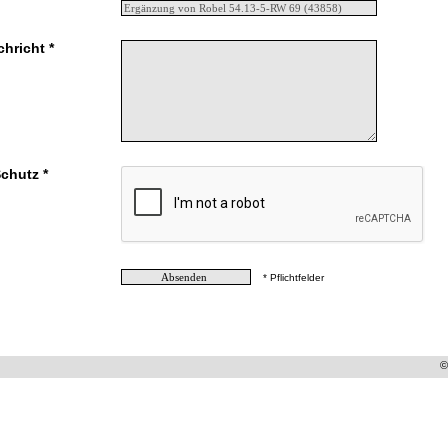
chricht *
chutz *
* Pflichtfelder
©