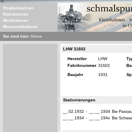
Straßenbahnen
Kleinbahnen
Werkbahnen
Museumsbahnen
Sie sind hier:
Home
LHW 31602
Hersteller
LHW
Ty
Fabriknummer
31602
Ba
Baujahr
1931
Sp
Stationierungen
__.02.1932
-
__.__.1934
Bw Passa
__.__.1934
-
__.__.194x
Bw Schwan