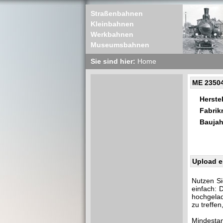
Straßenbahnen
Kleinbahnen
Werkbahnen
Museumsbahnen
Sie sind hier:
Home
ME 2350
Herstel
Fabri
Baujah
Upload e
Nutzen Si
einfach: 
hochgelad
zu treffe
Mindestan