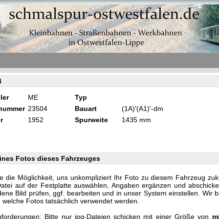
4
ler
ME
Typ
knummer
23504
Bauart
(1A)'(A1)'-dm
r
1952
Spurweite
1435 mm
ines Fotos dieses Fahrzeuges
e die Möglichkeit, uns unkompliziert Ihr Foto zu diesem Fahrzeug zu
Datei auf der Festplatte auswählen, Angaben ergänzen und abschicke
ene Bild prüfen, ggf. bearbeiten und in unser System einstellen. Wir 
n, welche Fotos tatsächlich verwendet werden.
forderungen: Bitte nur jpg-Dateien schicken mit einer Größe von
m