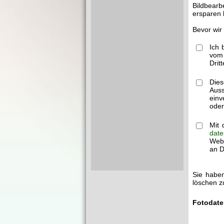
Bildbearb
ersparen 
Bevor wir
Ich 
vom 
Drit
Dies
Auss
einv
oder
Mit 
date
Webm
an Dr
Sie haben
löschen z
Fotodate