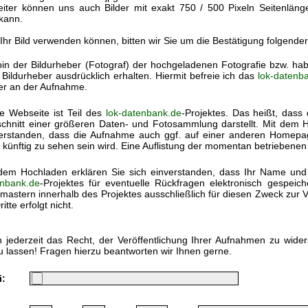
eiter können uns auch Bilder mit exakt 750 / 500 Pixeln Seitenlän
kann.
 Ihr Bild verwenden können, bitten wir Sie um die Bestätigung folgende
bin der Bildurheber (Fotograf) der hochgeladenen Fotografie bzw. h
Bildurheber ausdrücklich erhalten. Hiermit befreie ich das
lok-datenb
ter an der Aufnahme.
e Webseite ist Teil des
lok-datenbank.de
-Projektes. Das heißt, dass 
chnitt einer größeren Daten- und Fotosammlung darstellt. Mit dem Ho
erstanden, dass die Aufnahme auch ggf. auf einer anderen Homep
 künftig zu sehen sein wird. Eine Auflistung der momentan betriebenen
dem Hochladen erklären Sie sich einverstanden, dass Ihr Name und
nbank.de
-Projektes für eventuelle Rückfragen elektronisch gespei
astern innerhalb des Projektes ausschließlich für diesen Zweck zur V
itte erfolgt nicht.
 jederzeit das Recht, der Veröffentlichung Ihrer Aufnahmen zu wide
u lassen! Fragen hierzu beantworten wir Ihnen gerne.
i: