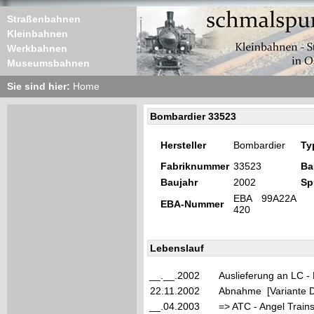
Straßenbahnen
Kleinbahnen
Werkbahnen
Museumsbahnen
Sie sind hier:
Home
Bombardier 33523
Hersteller
Bombardier
Ty
Fabriknummer
33523
Ba
Baujahr
2002
Sp
EBA 99A22A
EBA-Nummer
420
Lebenslauf
__.__.2002
Auslieferung an LC -
22.11.2002
Abnahme [Variante D
__.04.2003
=> ATC - Angel Train