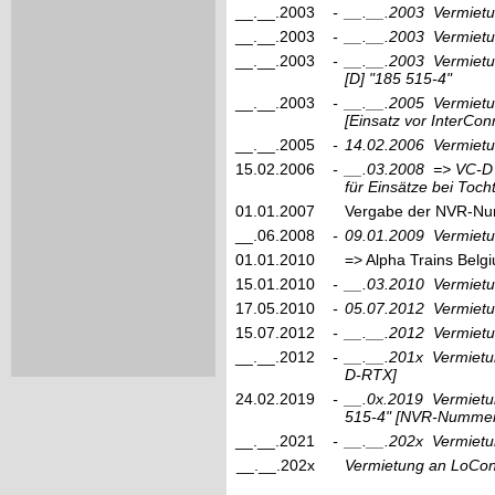
__.__.2003
-
__.__.2003
Vermiet
__.__.2003
-
__.__.2003
Vermietu
__.__.2003
-
__.__.2003
Vermiet
[D]
"185 515-4"
__.__.2003
-
__.__.2005
Vermiet
[Einsatz vor InterCon
__.__.2005
-
14.02.2006
Vermietu
15.02.2006
-
__.03.2008
=> VC-D
für Einsätze bei Toc
01.01.2007
Vergabe der NVR-Nu
__.06.2008
-
09.01.2009
Vermietu
01.01.2010
=> Alpha Trains Bel
15.01.2010
-
__.03.2010
Vermietu
17.05.2010
-
05.07.2012
Vermietu
15.07.2012
-
__.__.2012
Vermietu
__.__.2012
-
__.__.201x
Vermietu
D-RTX]
24.02.2019
-
__.0x.2019
Vermietu
515-4"
[NVR-Nummer:
__.__.2021
-
__.__.202x
Vermietu
__.__.202x
Vermietung an LoCo