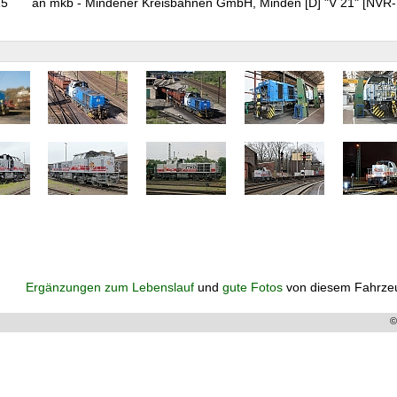
15
an mkb - Mindener Kreisbahnen GmbH, Minden [D] "V 21" [NV
Ergänzungen zum Lebenslauf
und
gute Fotos
von diesem Fahrze
©