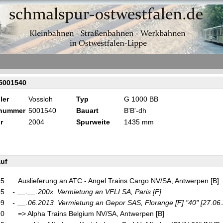
5001540
ler
Vossloh
Typ
G 1000 BB
knummer
5001540
Bauart
B'B'-dh
r
2004
Spurweite
1435 mm
uf
05
Auslieferung an ATC - Angel Trains Cargo NV/SA, Antwerpen [B]
05
-
__.__.200x
Vermietung an VFLI SA, Paris
[F]
09
-
__.06.2013
Vermietung an Gepor SAS, Florange
[F]
"40"
[27.06.
10
=> Alpha Trains Belgium NV/SA, Antwerpen [B]