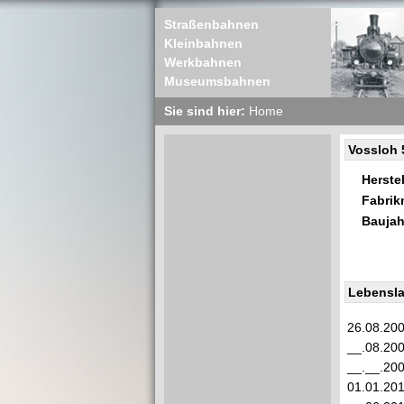
Straßenbahnen
Kleinbahnen
Werkbahnen
Museumsbahnen
Sie sind hier:
Home
Vossloh 
Herstel
Fabri
Baujah
Lebensla
26.08.20
__.08.20
__.__.20
01.01.20