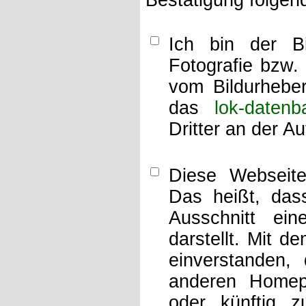
Bestätigung folgen
Ich bin der Bi
Fotografie bzw.
vom Bildurheber
das
lok-datenb
Dritter an der A
Diese Webseit
Das heißt, dass
Ausschnitt ei
darstellt. Mit d
einverstanden,
anderen Home
oder künftig z