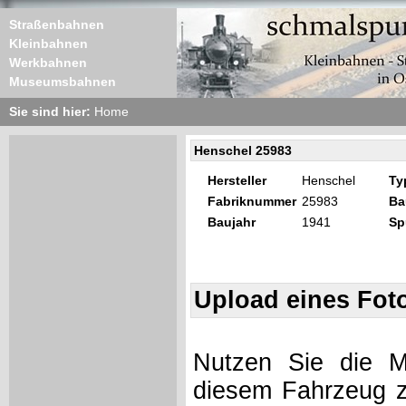
Straßenbahnen
Kleinbahnen
Werkbahnen
Museumsbahnen
Sie sind hier:
Home
Henschel 25983
Hersteller
Henschel
Ty
Fabriknummer
25983
Ba
Baujahr
1941
Sp
Upload eines Fot
Nutzen Sie die Mö
diesem Fahrzeug z