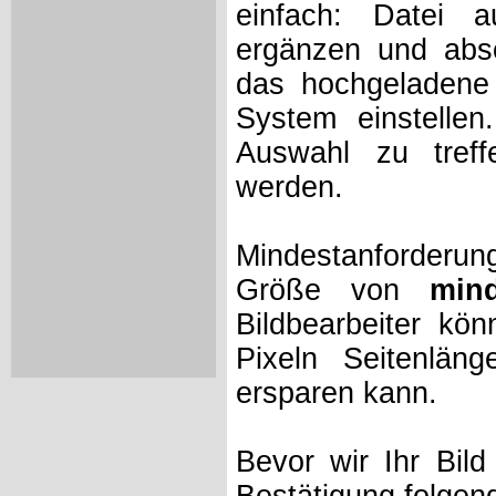
einfach: Datei 
ergänzen und absc
das hochgeladene 
System einstelle
Auswahl zu treff
werden.
Mindestanforderung
Größe von
min
Bildbearbeiter kö
Pixeln Seitenlän
ersparen kann.
Bevor wir Ihr Bil