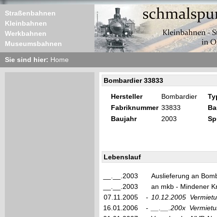
Straßenbahnen
Kleinbahnen
Werkbahnen
Museumsbahnen
Sie sind hier:
Home
Bombardier 33833
Hersteller
Bombardier
Ty
Fabriknummer
33833
Ba
Baujahr
2003
Sp
Lebenslauf
__.__.2003
Auslieferung an Bom
__.__.2003
an mkb - Mindener K
07.11.2005
-
10.12.2005
Vermiet
16.01.2006
-
__.__.200x
Vermietu