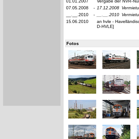
01.01.2007
Vergabe der NVR-Nu
07.05.2008
-
17.12.2008
Vermiet
__.__.2010
-
__.__.2010
Vermietu
15.06.2010
an hvle - Havelländi
D-HVLE]
Fotos