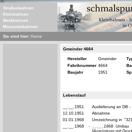
Straßenbahnen
Kleinbahnen
Werkbahnen
Museumsbahnen
Sie sind hier:
Home
Gmeinder 4664
Hersteller
Gmeinder
Ty
Fabriknummer
4664
Ba
Baujahr
1951
Sp
Lebenslauf
__.__.1951
Auslieferung an DB 
12.10.1951
Abnahme
01.01.1968
Umzeichnung in "32
__.__.1968
-
__.__.1968
Umbau
[Ausrüstung mit Druc