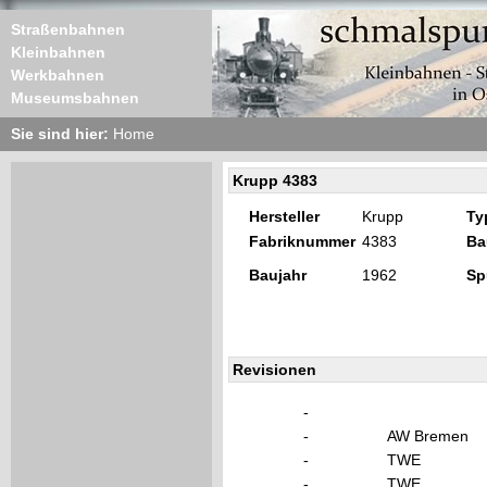
Straßenbahnen
Kleinbahnen
Werkbahnen
Museumsbahnen
Sie sind hier:
Home
Krupp 4383
Hersteller
Krupp
Ty
Fabriknummer
4383
Ba
Baujahr
1962
Sp
Revisionen
-
-
AW Bremen
-
TWE
-
TWE