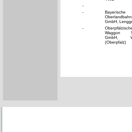
-
-
Bayerische
Oberlandbahn
GmbH, Lenggr
-
Oberpfälzisch
Waggon Se
GmbH, We
(Oberpfalz)