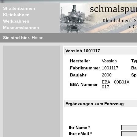
Straßenbahnen
Kleinbahnen
Werkbahnen
Museumsbahnen
Sie sind hier:
Home
Vossloh 1001117
Hersteller
Vossloh
Ty
Fabriknummer
1001117
Ba
Baujahr
2000
Sp
EBA 00B01A
EBA-Nummer
017
Ergänzungen zum Fahrzeug
Ihr Name *
Ihre eMail *