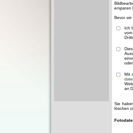
Bildbearb
ersparen 
Bevor wir
Ich 
vom 
Drit
Dies
Auss
einv
oder
Mit 
date
Webm
an Dr
Sie haben
löschen z
Fotodate