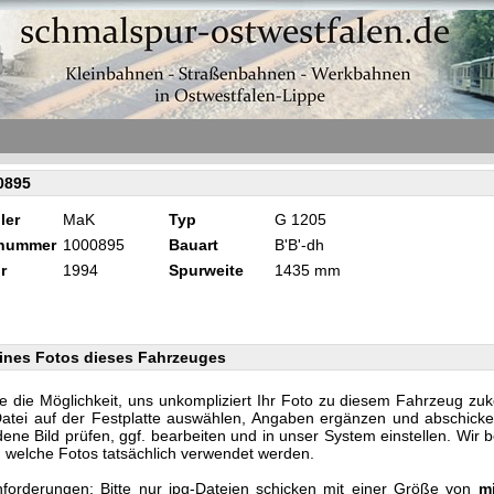
0895
ler
MaK
Typ
G 1205
knummer
1000895
Bauart
B'B'-dh
r
1994
Spurweite
1435 mm
ines Fotos dieses Fahrzeuges
e die Möglichkeit, uns unkompliziert Ihr Foto zu diesem Fahrzeug zu
Datei auf der Festplatte auswählen, Angaben ergänzen und abschicke
ene Bild prüfen, ggf. bearbeiten und in unser System einstellen. Wir 
n, welche Fotos tatsächlich verwendet werden.
forderungen: Bitte nur jpg-Dateien schicken mit einer Größe von
m