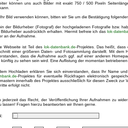
eiter können uns auch Bilder mit exakt 750 / 500 Pixeln Seitenlän
kann.
 Ihr Bild verwenden können, bitten wir Sie um die Bestätigung folgende
bin der Bildurheber (Fotograf) der hochgeladenen Fotografie bzw. h
Bildurheber ausdrücklich erhalten. Hiermit befreie ich das
lok-datenb
ter an der Aufnahme.
e Webseite ist Teil des
lok-datenbank.de
-Projektes. Das heißt, dass 
chnitt einer größeren Daten- und Fotosammlung darstellt. Mit dem Ho
erstanden, dass die Aufnahme auch ggf. auf einer anderen Homep
 künftig zu sehen sein wird. Eine Auflistung der momentan betriebenen
dem Hochladen erklären Sie sich einverstanden, dass Ihr Name und
nbank.de
-Projektes für eventuelle Rückfragen elektronisch gespei
astern innerhalb des Projektes ausschließlich für diesen Zweck zur V
itte erfolgt nicht.
 jederzeit das Recht, der Veröffentlichung Ihrer Aufnahmen zu wide
u lassen! Fragen hierzu beantworten wir Ihnen gerne.
i: