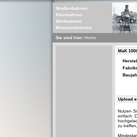
Straßenbahnen
Kleinbahnen
Werkbahnen
Museumsbahnen
Sie sind hier:
Home
MaK 100
Herstel
Fabri
Baujah
Upload e
Nutzen Si
einfach: 
hochgelad
zu treffe
Mindestan