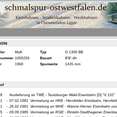
0256
ler
MaK
Typ
G 1300 BB
knummer
1000256
Bauart
B'B'-dh
r
1968
Spurweite
1435 mm
uf
68
Auslieferung an TWE - Teutoburger Wald-Eisenbahn [D] "V 132"
81
-
07.02.1981
Vermietung an HKB - Hersfelder Kreisbahn, Hersfeld
81
-
26.02.1981
Vermietung an WHE - Wanne-Herner Eisenbahn u
85
-
09.09.1985
Vermietung an RStE - Rinteln-Stadthagener Eisenba