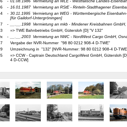
86
-
01.08.1986
Vermietung an WLE - Westfälische Landes-Eisenbah
86
-
16.01.1987
Vermietung an RStE - Rinteln-Stadthagener Eisenba
94
-
30.11.1995
Vermietung an WEG - Württembergische Eisenbahn-
[für Gaildorf-Untergröningen]
97
-
__.__.1998
Vermietung an mkb - Mindener Kreisbahnen GmbH,
03
=> TWE Bahnbetriebs GmbH, Gütersloh [D] "V 132"
0x
-
__.__.2003
Vermietung an NWC - NordWest Cargo GmbH, Osn
07
Vergabe der NVR-Nummer "98 80 0212 908-4 D-TWE"
09
Umzeichnung in "132" [NVR-Nummer: 98 80 0212 908-4 D-TW
15
=> CCW - Captrain Deutschland CargoWest GmbH, Gütersloh [D
4 D-CCW]