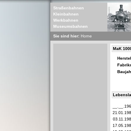
Straßenbahnen
Kleinbahnen
Werkbahnen
Museumsbahnen
Sie sind hier:
Home
MaK 100
Herstel
Fabri
Baujah
Lebensla
__.__.19
21.01.19
03.11.19
17.05.19