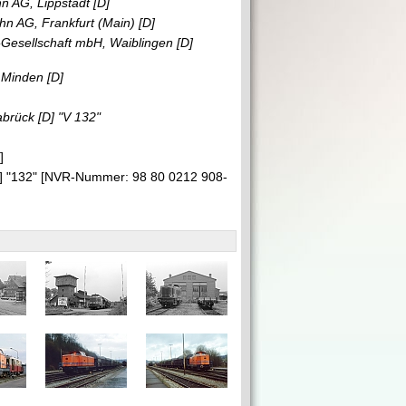
n AG, Lippstadt
[D]
hn AG, Frankfurt (Main)
[D]
Gesellschaft mbH, Waiblingen
[D]
 Minden
[D]
abrück
[D]
"V 132"
E]
] "132" [NVR-Nummer: 98 80 0212 908-