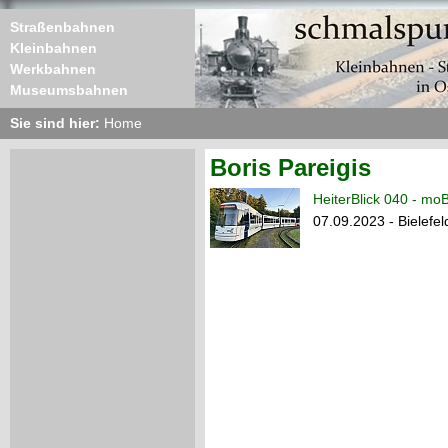
Straßenbahnen
Kleinbahnen
Werkbahnen
Museumsbahnen
Sie sind hier:
Home
Boris Pareigis
HeiterBlick 040 - moB
07.09.2023 - Bielef