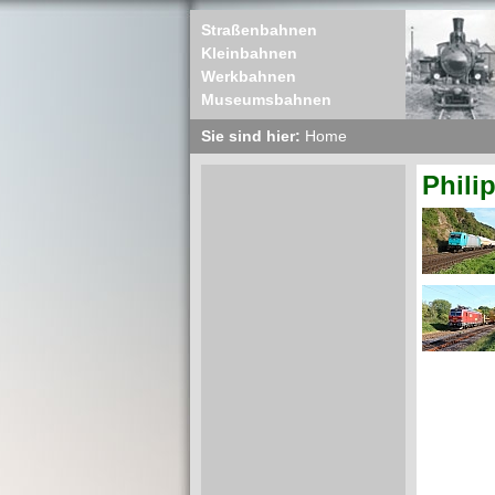
Straßenbahnen
Kleinbahnen
Werkbahnen
Museumsbahnen
Sie sind hier:
Home
Phili