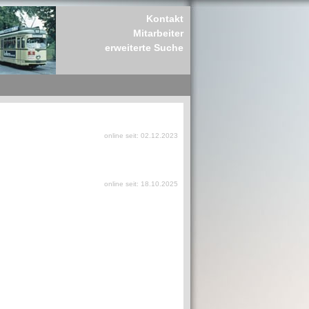
Kontakt
Mitarbeiter
erweiterte Suche
online seit: 02.12.2023
online seit: 18.10.2025