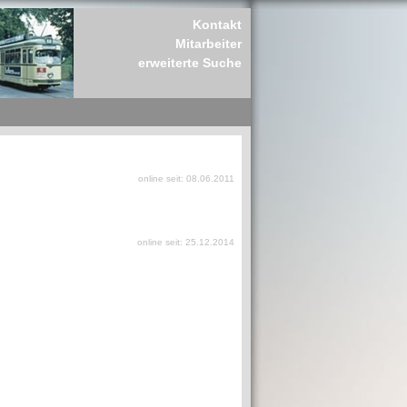
Kontakt
Mitarbeiter
erweiterte Suche
online seit: 08.06.2011
online seit: 25.12.2014