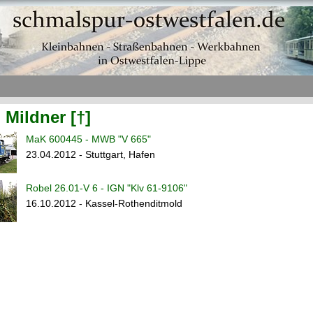
 Mildner [†]
MaK 600445 - MWB "V 665"
23.04.2012 - Stuttgart, Hafen
Robel 26.01-V 6 - IGN "Klv 61-9106"
16.10.2012 - Kassel-Rothenditmold