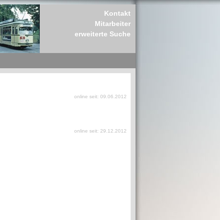
Kontakt
Mitarbeiter
erweiterte Suche
online seit: 09.06.2012
online seit: 29.12.2012