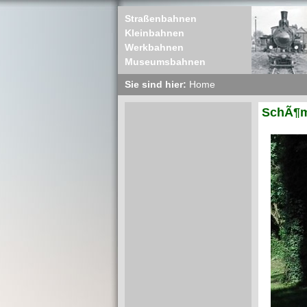
Straßenbahnen
Kleinbahnen
Werkbahnen
Museumsbahnen
Sie sind hier:
Home
SchÃ¶m