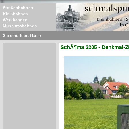
Straßenbahnen
Kleinbahnen
Werkbahnen
Museumsbahnen
Sie sind hier:
Home
SchÃ¶ma 2205 - Denkmal-Z