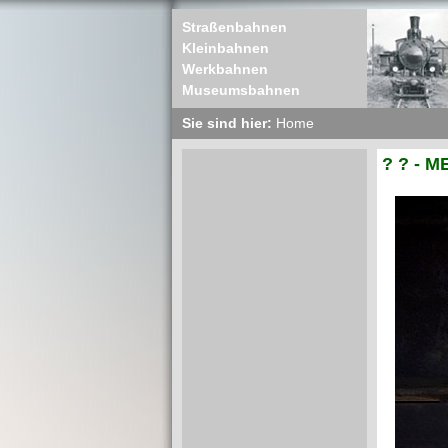
Straßenbahnen
Kleinbahnen
Werkbahnen
Museumsbahnen
Sie sind hier:
Home
? ? - M