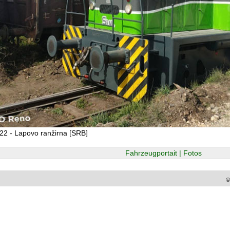
22 - Lapovo ranžirna [SRB]
Fahrzeugportait | Fotos
©