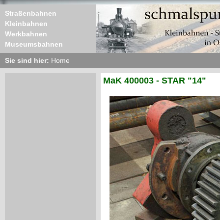
Straßenbahnen
Kleinbahnen
Werkbahnen
Museumsbahnen
Sie sind hier:
Home
MaK 400003 - STAR "14"