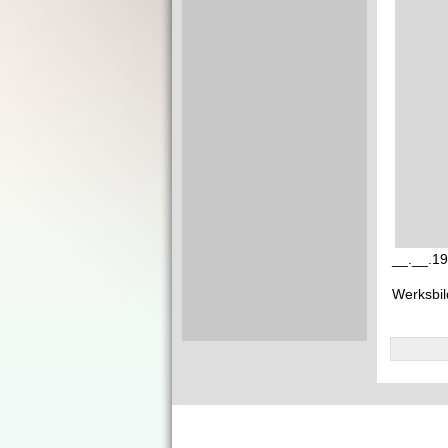
__.__.19
Werksbil