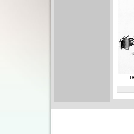
__.__.19