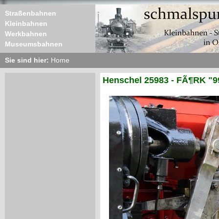
Straßenbahnen
Kleinbahnen
Werkbahnen
Museumsbahnen
Sie sind hier:
Home
Henschel 25983 - FÃ¶RK "9