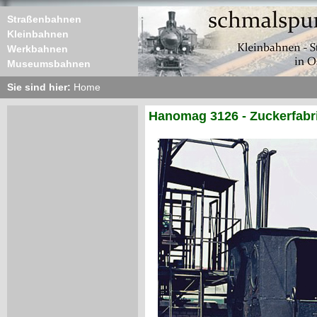
Straßenbahnen
Kleinbahnen
Werkbahnen
Museumsbahnen
Sie sind hier:
Home
Hanomag 3126 - Zuckerfabr