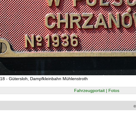
18 - Gütersloh, Dampfkleinbahn Mühlenstroth
Fahrzeugportait | Fotos
©