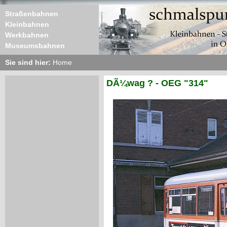
Straßenbahnen
Kleinbahnen
Werkbahnen
Museumsbahnen
Sie sind hier:
Home
DÃ¼wag ? - OEG "314"