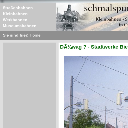
Straßenbahnen
Kleinbahnen
Werkbahnen
Museumsbahnen
Sie sind hier:
Home
DÃ¼wag ? - Stadtwerke Biel