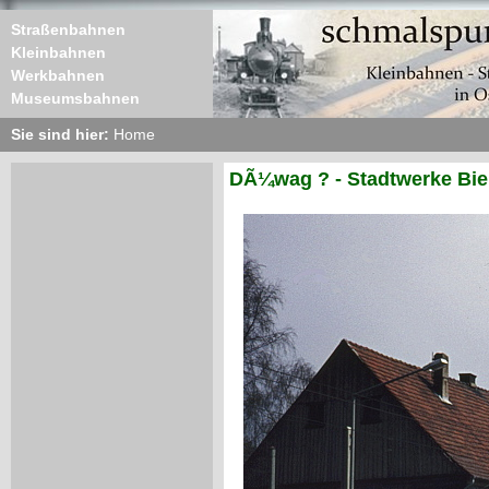
Straßenbahnen
Kleinbahnen
Werkbahnen
Museumsbahnen
Sie sind hier:
Home
DÃ¼wag ? - Stadtwerke Biel