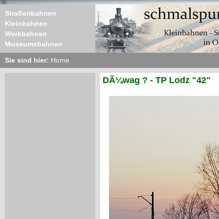
Straßenbahnen
Kleinbahnen
Werkbahnen
Museumsbahnen
Sie sind hier:
Home
DÃ¼wag ? - TP Lodz "42"