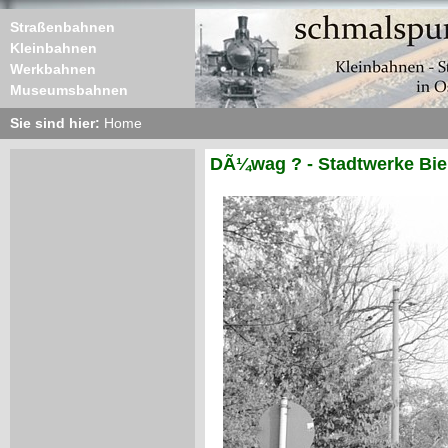
Straßenbahnen
Kleinbahnen
Werkbahnen
Museumsbahnen
Sie sind hier:
Home
DÃ¼wag ? - Stadtwerke Biel