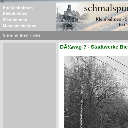
Straßenbahnen
Kleinbahnen
Werkbahnen
Museumsbahnen
Sie sind hier:
Home
DÃ¼wag ? - Stadtwerke Biel