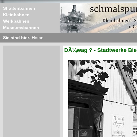
Straßenbahnen
Kleinbahnen
Werkbahnen
Museumsbahnen
Sie sind hier:
Home
DÃ¼wag ? - Stadtwerke Biel