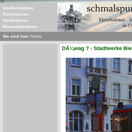
Straßenbahnen
Kleinbahnen
Werkbahnen
Museumsbahnen
Sie sind hier:
Home
DÃ¼wag ? - Stadtwerke Biel