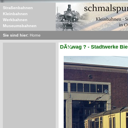
Straßenbahnen
Kleinbahnen
Werkbahnen
Museumsbahnen
Sie sind hier:
Home
DÃ¼wag ? - Stadtwerke Biel