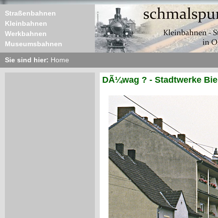
Straßenbahnen
Kleinbahnen
Werkbahnen
Museumsbahnen
Sie sind hier:
Home
DÃ¼wag ? - Stadtwerke Biel