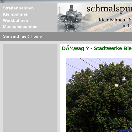
Straßenbahnen
Kleinbahnen
Werkbahnen
Museumsbahnen
Sie sind hier:
Home
DÃ¼wag ? - Stadtwerke Biel