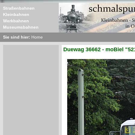
Straßenbahnen
Kleinbahnen
Werkbahnen
Museumsbahnen
Sie sind hier:
Home
Duewag 36662 - moBiel "52