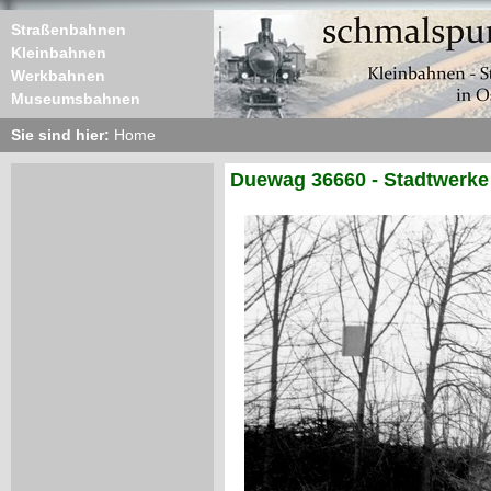
Straßenbahnen
Kleinbahnen
Werkbahnen
Museumsbahnen
Sie sind hier:
Home
Duewag 36660 - Stadtwerke 