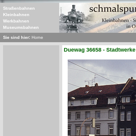
Straßenbahnen
Kleinbahnen
Werkbahnen
Museumsbahnen
Sie sind hier:
Home
Duewag 36658 - Stadtwerke 